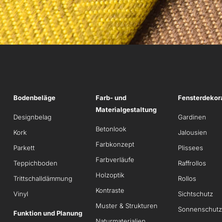
Bodenbeläge
Farb- und
Fensterdekor
Materialgestaltung
Designbelag
Gardinen
Betonlook
Kork
Jalousien
Farbkonzept
Parkett
Plissees
Farbverläufe
Teppichboden
Raffrollos
Holzoptik
Trittschalldämmung
Rollos
Kontraste
Vinyl
Sichtschutz
Muster & Strukturen
Sonnenschutz
Funktion und Planung
Naturmaterialien