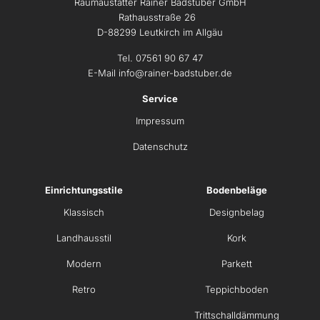
Raumaustatter Rainer Badstuber GmbH
Rathausstraße 26
D-88299 Leutkirch im Allgäu
Tel. 07561 90 67 47
E-Mail
info@rainer-badstuber.de
Service
Impressum
Datenschutz
Einrichtungsstile
Bodenbeläge
Klassisch
Designbelag
Landhausstil
Kork
Modern
Parkett
Retro
Teppichboden
Trittschalldämmung