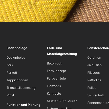
Bodenbeläge
Farb- und
Fensterdekor
Materialgestaltung
Designbelag
Gardinen
Betonlook
Kork
Jalousien
Farbkonzept
Parkett
Plissees
Farbverläufe
Teppichboden
Raffrollos
Holzoptik
Trittschalldämmung
Rollos
Kontraste
Vinyl
Sichtschutz
Muster & Strukturen
Sonnenschutz
Funktion und Planung
Naturmaterialien